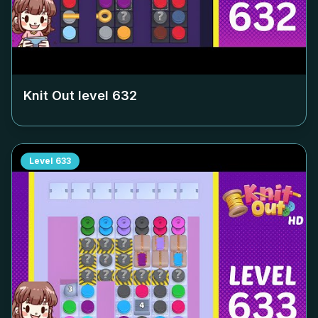
Knit Out level
632
Level
633