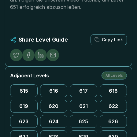
651 erfolgreich abzuschließen.
Share Level Guide
Copy Link
Adjacent Levels
All Levels
615
616
617
618
619
620
621
622
623
624
625
626
627
628
629
630