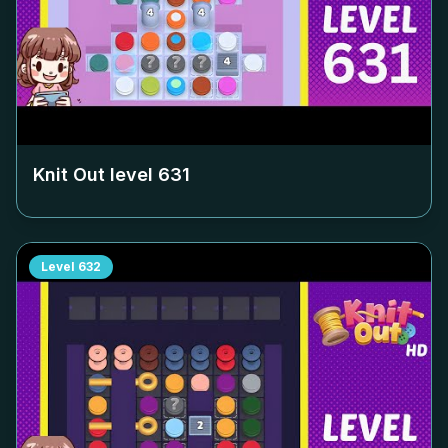
Knit Out level
631
Level
632