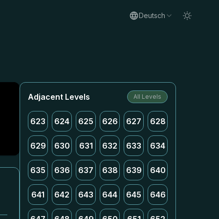
Deutsch
Adjacent Levels
All Levels
623
624
625
626
627
628
629
630
631
632
633
634
635
636
637
638
639
640
641
642
643
644
645
646