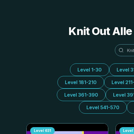
Knit Out All
Level 1-30
Level 
Level 181-210
Level 211
Level 361-390
Level 39
Level 541-570
Level
631
Level