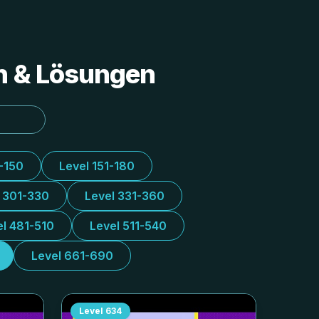
en & Lösungen
1-150
Level 151-180
l 301-330
Level 331-360
el 481-510
Level 511-540
Level 661-690
Level
634