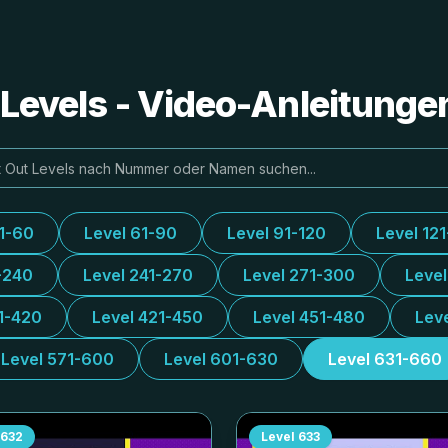
e Levels - Video-Anleitung
31-60
Level 61-90
Level 91-120
Level 12
-240
Level 241-270
Level 271-300
Leve
1-420
Level 421-450
Level 451-480
Lev
Level 571-600
Level 601-630
Level 631-660
632
Level
633