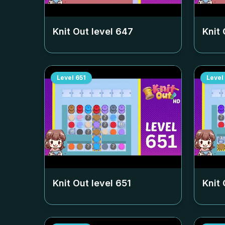
Knit Out level
647
Knit 
Level
651
Level
Knit Out level
651
Knit 