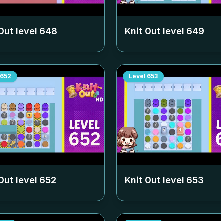
Out level
648
Knit Out level
649
652
Level
653
Out level
652
Knit Out level
653