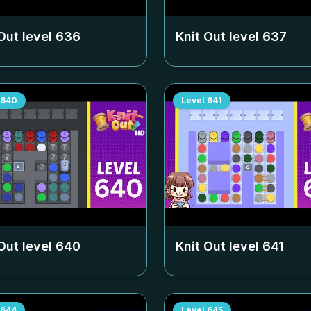
Out level
636
Knit Out level
637
640
Level
641
Out level
640
Knit Out level
641
644
Level
645