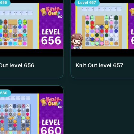
656
Level
657
Out level
656
Knit Out level
657
660