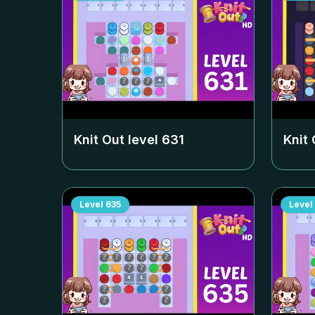
Knit Out level
631
Knit 
Level
635
Level