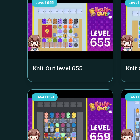
Level
655
Level
Knit Out level
655
Knit 
Level
659
Level