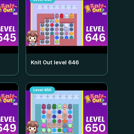
Knit Out level
646
Level
650