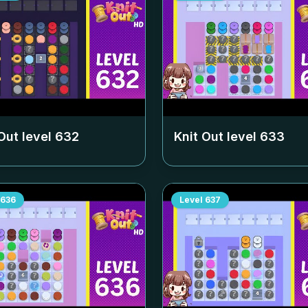
Out level
632
Knit Out level
633
636
Level
637