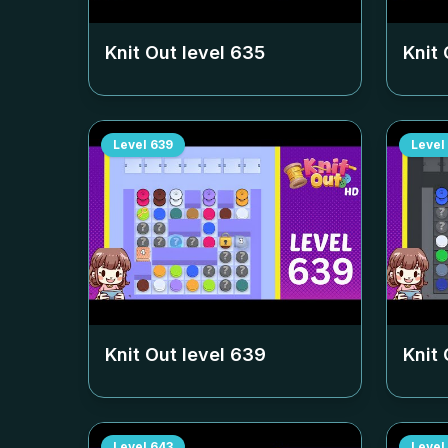
Knit Out level
635
Knit 
Level
639
Level
Knit Out level
639
Knit 
Level
643
Level