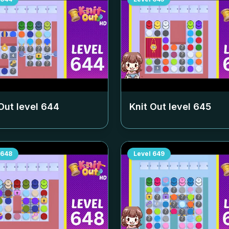
Out level
644
Knit Out level
645
648
Level
649