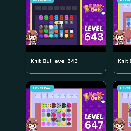
Knit Out level
643
Knit 
Level
647
Level