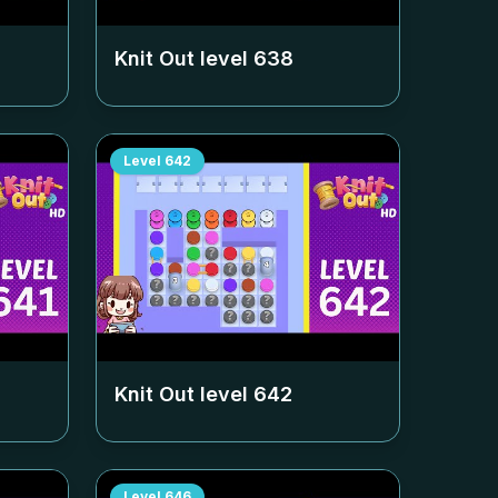
Knit Out level
638
Level
642
Knit Out level
642
Level
646